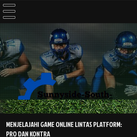
Skip
to
content
MENJELAJAHI GAME ONLINE LINTAS PLATFORM:
PRO DAN KONTRA