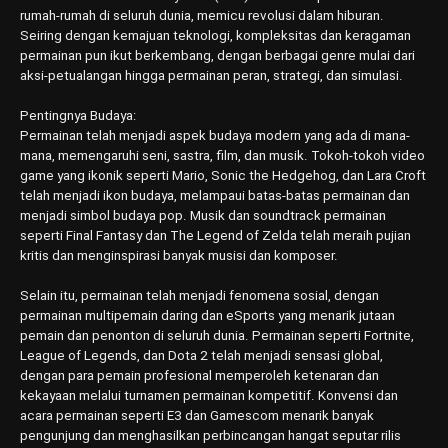
rumah-rumah di seluruh dunia, memicu revolusi dalam hiburan.
Seiring dengan kemajuan teknologi, kompleksitas dan keragaman
permainan pun ikut berkembang, dengan berbagai genre mulai dari
aksi-petualangan hingga permainan peran, strategi, dan simulasi.
Pentingnya Budaya:
Permainan telah menjadi aspek budaya modern yang ada di mana-
mana, memengaruhi seni, sastra, film, dan musik. Tokoh-tokoh video
game yang ikonik seperti Mario, Sonic the Hedgehog, dan Lara Croft
telah menjadi ikon budaya, melampaui batas-batas permainan dan
menjadi simbol budaya pop. Musik dan soundtrack permainan
seperti Final Fantasy dan The Legend of Zelda telah meraih pujian
kritis dan menginspirasi banyak musisi dan komposer.
Selain itu, permainan telah menjadi fenomena sosial, dengan
permainan multipemain daring dan eSports yang menarik jutaan
pemain dan penonton di seluruh dunia. Permainan seperti Fortnite,
League of Legends, dan Dota 2 telah menjadi sensasi global,
dengan para pemain profesional memperoleh ketenaran dan
kekayaan melalui turnamen permainan kompetitif. Konvensi dan
acara permainan seperti E3 dan Gamescom menarik banyak
pengunjung dan menghasilkan perbincangan hangat seputar rilis