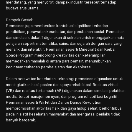
mendatang, yang menyoroti dampak industri tersebut terhadap
budaya arus utama.
Dampak Sosial:
Permainan juga memberikan kontribusi signifikan terhadap
pendidikan, perawatan kesehatan, dan perubahan sosial. Permainan
dan simulasi edukatif digunakan di sekolah untuk mengajarkan mata
pelajaran seperti matematika, sains, dan sejarah dengan cara yang
menarik dan interaktif. Permainan seperti Minecraft dan Kerbal
Space Program mendorong kreativitas dan keterampilan
memecahkan masalah di antara para pemain, menumbuhkan
kecintaan terhadap pembelajaran dan eksplorasi.
Dalam perawatan kesehatan, teknologi permainan digunakan untuk
meningkatkan hasil pasien dan upaya rehabilitasi. Realitas virtual
(VR) dan realitas tertambah (AR) digunakan dalam simulasi pelatihan
medis, terapi manajemen nyeri, dan program rehabilitasi kognitif.
Permainan seperti Wii Fit dan Dance Dance Revolution
mempromosikan aktivitas fisik dan gaya hidup sehat, berkontribusi
pada inisiatif kesehatan masyarakat dan mengatasi perilaku tidak
banyak bergerak.